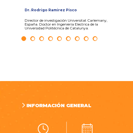
Dr. Rodrigo Ramirez Pisco
Hernán
Director de investigación Universitat Carlemany,
Posgrado
España. Doctor en Ingeniería Electrica de la
PMP y, G
Universidad Politécnica de Catalunya.
PUCP.
INFORMACIÓN GENERAL