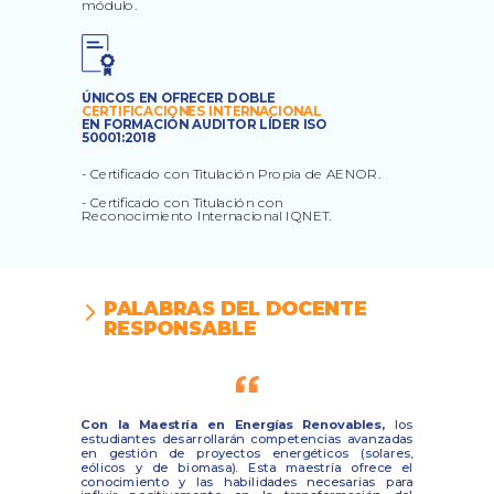
.
módulo.
ÚNICOS EN OFRECER DOBLE
CERTIFICACIONES INTERNACIONAL
EN FORMACIÓN AUDITOR LÍDER ISO
50001:2018
- Certificado con Titulación Propia de AENOR.
- Certificado con Titulación con
Reconocimiento Internacional IQNET.
PALABRAS DEL DOCENTE
RESPONSABLE
Con la Maestría en Energías Renovables,
los
estudiantes desarrollarán competencias avanzadas
en gestión de proyectos energéticos (solares,
eólicos y de biomasa). Esta maestría ofrece el
conocimiento y las habilidades necesarias para