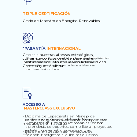
TRIPLE CERTIFICACIÓN
Grado de Maestro en Energías Renovables.
*PASANTÍA
INTERNACIONAL
Gracias a nuestras alianzas estratégicas,
contamos con opciones de pasantías en
*El valor de la pasantía no está incluido en el programa. Los participantes
instituciones de alto nivel como
la Universidad
asumen los gastos derivados como pasajes aéreos, hospedaje,
Carlemany de Andorra.
alimentación, transporte, visas, etc. Las fechas se informarán
oportunamente al participante.
ACCESSO A
MASTERCLASS EXCLUSIVO
- Diploma de Especialista en Manejo de
en “Financiación y Modelos de Negocio para
Fuentes Energéticas al culminar los 3 primeros
Proyectos de Energías Renovables” donde
módulos de la maestría..
aprenderás de expertos como liderar proyectos
estratégicos en el rubro de energías
- Diploma en Gestión de Proyectos de
Eficiencia Energética al culminar el último