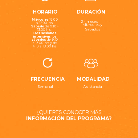
HORARIO
DURACIÓN
Miércoles
18:00
24 meses
a 22:00 hrs.
Miercoles y
Sábado
de 9:10 -
Sabados
13:00 hrs.
Dos sesiones
intensivas los
sábados
de 9:10
a 13:00 hrs
y de
14:10 a 18:00 hrs.
FRECUENCIA
MODALIDAD
Semanal
A distancia
¿QUIERES CONOCER MÁS
INFORMACIÓN DEL PROGRAMA?